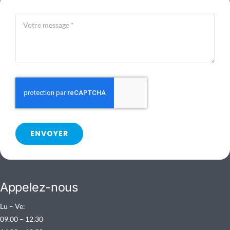
ENVOYER
Appelez-nous
Lu – Ve:
09.00 – 12.30